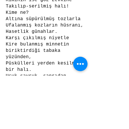
Takılıp-serilmiş halı!
Kime ne?
Altına süpürülmüş tozlarla
Ufalanmış kozların hüsranı,
Hasetlik günahlar.
Karşı çıkılmış niyetle
Kire bulanmış minnetin
biriktirdiği tabaka
yüzünden,
Püskülleri yerden kesilmiş
bir halı.
Uçuk-savruk, sanrıdan
hallice...
Overlock'tan bertaraf.
Kime ne!
Yok anam...
Vursan da dere başında
taşlara,
Çeksen de güven bağladığın
makinenle