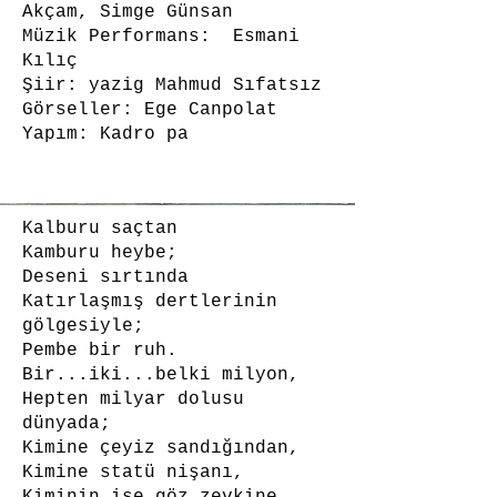
Akçam, Simge Günsan
Müzik Performans: Esmani
Kılıç
Şiir: yazig Mahmud Sıfatsız
Görseller: Ege Canpolat
Yapım: Kadro pa
Kalburu saçtan
Kamburu heybe;
Deseni sırtında
Katırlaşmış dertlerinin
gölgesiyle;
Pembe bir ruh.
Bir...iki...belki milyon,
Hepten milyar dolusu
dünyada;
Kimine çeyiz sandığından,
Kimine statü nişanı,
Kiminin ise göz zevkine